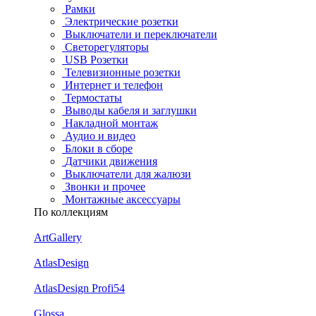
Рамки
Электрические розетки
Выключатели и переключатели
Светорегуляторы
USB Розетки
Телевизионные розетки
Интернет и телефон
Термостаты
Выводы кабеля и заглушки
Накладной монтаж
Аудио и видео
Блоки в сборе
Датчики движения
Выключатели для жалюзи
Звонки и прочее
Монтажные аксессуары
По коллекциям
ArtGallery
AtlasDesign
AtlasDesign Profi54
Glossa