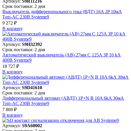
Артикул:
S9R11216
Срок поставки: 2 дня
Выключатель дифференциального тока (ВДТ) 16A 2P 10мА
Тип-AC 230В Systeme9
9 272 ₽
В корзинy
Артикул:
S9H32392
Срок поставки: 2 дня
Автоматический выключатель (АВ) 27мм C 125A 3P 10 kA
400В Systeme9
18 727 ₽
В корзинy
Артикул:
S9D41610
Срок поставки: 2 дня
Дифференциальный автомат (АВДТ) 1P+N B 10A 6kA 30мА
Тип-AC 230В Systeme9
7 869 ₽
В корзинy
Артикул:
S9A60002
Срок поставки: 2 дня