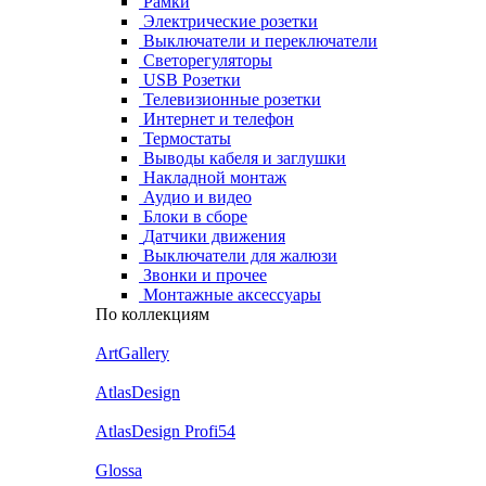
Рамки
Электрические розетки
Выключатели и переключатели
Светорегуляторы
USB Розетки
Телевизионные розетки
Интернет и телефон
Термостаты
Выводы кабеля и заглушки
Накладной монтаж
Аудио и видео
Блоки в сборе
Датчики движения
Выключатели для жалюзи
Звонки и прочее
Монтажные аксессуары
По коллекциям
ArtGallery
AtlasDesign
AtlasDesign Profi54
Glossa