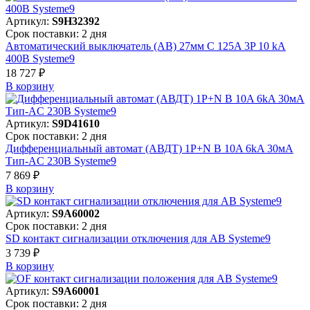
Артикул:
S9H32392
Срок поставки: 2 дня
Автоматический выключатель (АВ) 27мм C 125A 3P 10 kA
400В Systeme9
18 727 ₽
В корзинy
Артикул:
S9D41610
Срок поставки: 2 дня
Дифференциальный автомат (АВДТ) 1P+N B 10A 6kA 30мА
Тип-AC 230В Systeme9
7 869 ₽
В корзинy
Артикул:
S9A60002
Срок поставки: 2 дня
SD контакт сигнализации отключения для АВ Systeme9
3 739 ₽
В корзинy
Артикул:
S9A60001
Срок поставки: 2 дня