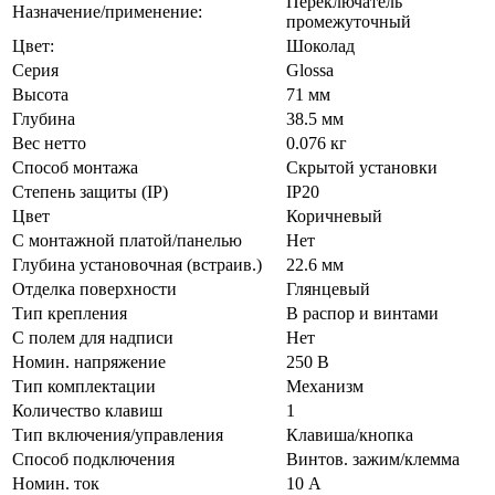
Переключатель
Назначение/применение:
промежуточный
Цвет:
Шоколад
Серия
Glossa
Высота
71 мм
Глубина
38.5 мм
Вес нетто
0.076 кг
Способ монтажа
Скрытой установки
Степень защиты (IP)
IP20
Цвет
Коричневый
С монтажной платой/панелью
Нет
Глубина установочная (встраив.)
22.6 мм
Отделка поверхности
Глянцевый
Тип крепления
В распор и винтами
С полем для надписи
Нет
Номин. напряжение
250 В
Тип комплектации
Механизм
Количество клавиш
1
Тип включения/управления
Клавиша/кнопка
Способ подключения
Винтов. зажим/клемма
Номин. ток
10 А