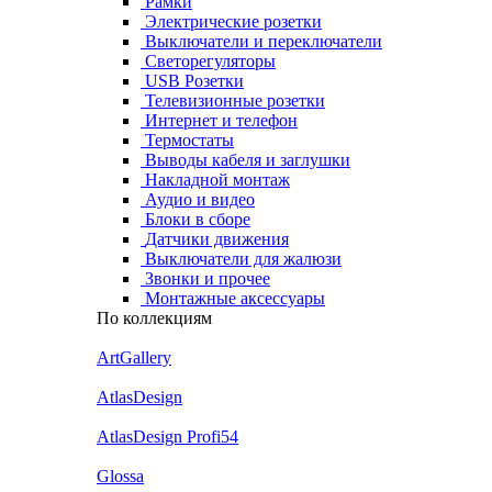
Рамки
Электрические розетки
Выключатели и переключатели
Светорегуляторы
USB Розетки
Телевизионные розетки
Интернет и телефон
Термостаты
Выводы кабеля и заглушки
Накладной монтаж
Аудио и видео
Блоки в сборе
Датчики движения
Выключатели для жалюзи
Звонки и прочее
Монтажные аксессуары
По коллекциям
ArtGallery
AtlasDesign
AtlasDesign Profi54
Glossa