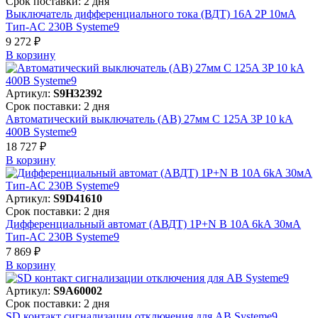
Срок поставки: 2 дня
Выключатель дифференциального тока (ВДТ) 16A 2P 10мА
Тип-AC 230В Systeme9
9 272 ₽
В корзинy
Артикул:
S9H32392
Срок поставки: 2 дня
Автоматический выключатель (АВ) 27мм C 125A 3P 10 kA
400В Systeme9
18 727 ₽
В корзинy
Артикул:
S9D41610
Срок поставки: 2 дня
Дифференциальный автомат (АВДТ) 1P+N B 10A 6kA 30мА
Тип-AC 230В Systeme9
7 869 ₽
В корзинy
Артикул:
S9A60002
Срок поставки: 2 дня
SD контакт сигнализации отключения для АВ Systeme9