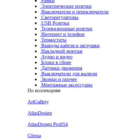
Рамки
Электрические розетки
Выключатели и переключатели
Светорегуляторы
USB Розетки
Телевизионные розетки
Интернет и телефон
Термостаты
Выводы кабеля и заглушки
Накладной монтаж
Аудио и видео
Блоки в сборе
Датчики движения
Выключатели для жалюзи
Звонки и прочее
Монтажные аксессуары
По коллекциям
ArtGallery
AtlasDesign
AtlasDesign Profi54
Glossa