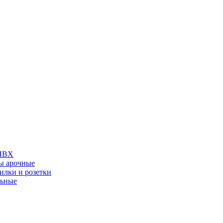
 ПВХ
ы арочные
илки и розетки
льные