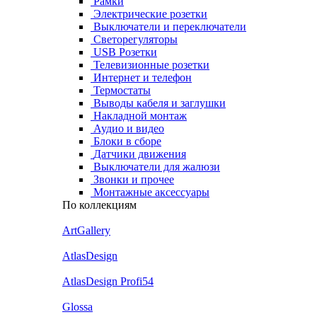
Рамки
Электрические розетки
Выключатели и переключатели
Светорегуляторы
USB Розетки
Телевизионные розетки
Интернет и телефон
Термостаты
Выводы кабеля и заглушки
Накладной монтаж
Аудио и видео
Блоки в сборе
Датчики движения
Выключатели для жалюзи
Звонки и прочее
Монтажные аксессуары
По коллекциям
ArtGallery
AtlasDesign
AtlasDesign Profi54
Glossa