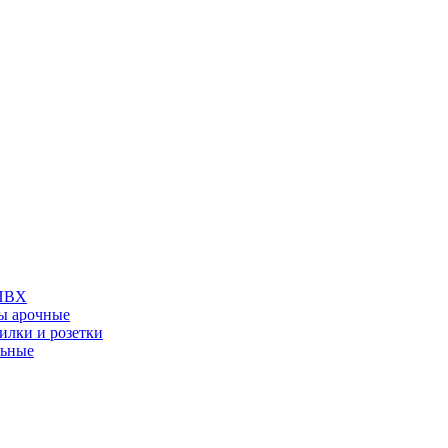
 ПВХ
ы арочные
илки и розетки
льные