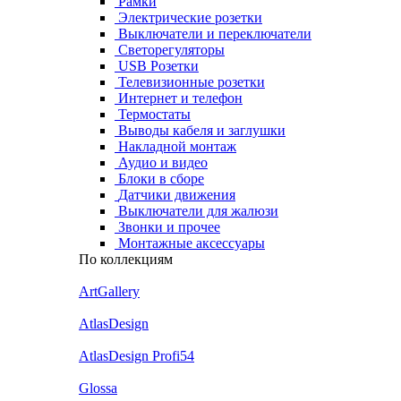
Рамки
Электрические розетки
Выключатели и переключатели
Светорегуляторы
USB Розетки
Телевизионные розетки
Интернет и телефон
Термостаты
Выводы кабеля и заглушки
Накладной монтаж
Аудио и видео
Блоки в сборе
Датчики движения
Выключатели для жалюзи
Звонки и прочее
Монтажные аксессуары
По коллекциям
ArtGallery
AtlasDesign
AtlasDesign Profi54
Glossa