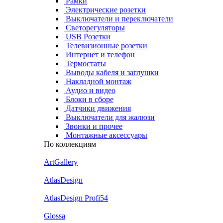
Рамки
Электрические розетки
Выключатели и переключатели
Светорегуляторы
USB Розетки
Телевизионные розетки
Интернет и телефон
Термостаты
Выводы кабеля и заглушки
Накладной монтаж
Аудио и видео
Блоки в сборе
Датчики движения
Выключатели для жалюзи
Звонки и прочее
Монтажные аксессуары
По коллекциям
ArtGallery
AtlasDesign
AtlasDesign Profi54
Glossa