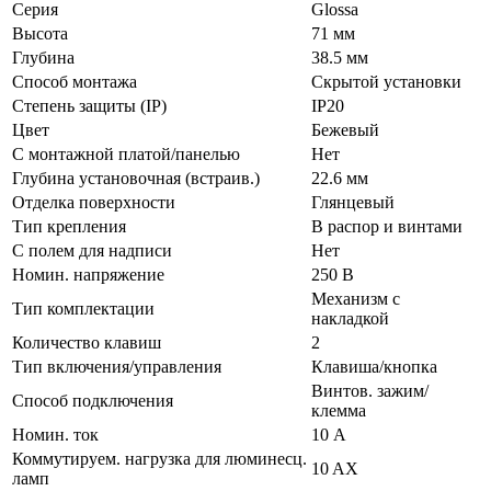
Серия
Glossa
Высота
71 мм
Глубина
38.5 мм
Способ монтажа
Скрытой установки
Степень защиты (IP)
IP20
Цвет
Бежевый
С монтажной платой/панелью
Нет
Глубина установочная (встраив.)
22.6 мм
Отделка поверхности
Глянцевый
Тип крепления
В распор и винтами
С полем для надписи
Нет
Номин. напряжение
250 В
Механизм с
Тип комплектации
накладкой
Количество клавиш
2
Тип включения/управления
Клавиша/кнопка
Винтов. зажим/
Способ подключения
клемма
Номин. ток
10 А
Коммутируем. нагрузка для люминесц.
10 AX
ламп