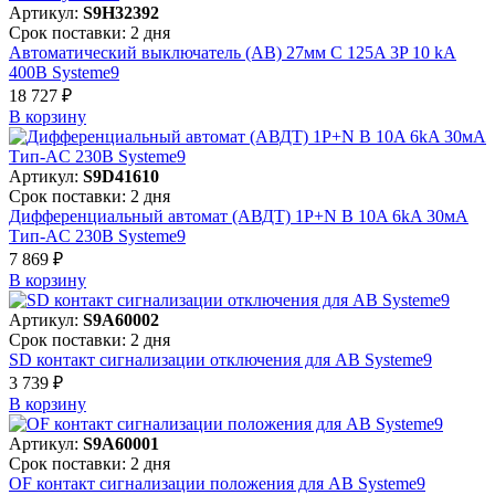
Артикул:
S9H32392
Срок поставки: 2 дня
Автоматический выключатель (АВ) 27мм C 125A 3P 10 kA
400В Systeme9
18 727 ₽
В корзинy
Артикул:
S9D41610
Срок поставки: 2 дня
Дифференциальный автомат (АВДТ) 1P+N B 10A 6kA 30мА
Тип-AC 230В Systeme9
7 869 ₽
В корзинy
Артикул:
S9A60002
Срок поставки: 2 дня
SD контакт сигнализации отключения для АВ Systeme9
3 739 ₽
В корзинy
Артикул:
S9A60001
Срок поставки: 2 дня
OF контакт сигнализации положения для АВ Systeme9