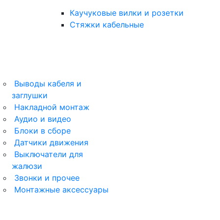
Каучуковые вилки и розетки
Стяжки кабельные
Выводы кабеля и
заглушки
ArtGallery
Накладной монтаж
Аудио и видео
AtlasDesign
Блоки в сборе
Датчики движения
AtlasDesign Profi54
Выключатели для
жалюзи
Glossa
Звонки и прочее
Монтажные аксессуары
Unica New
Blanca