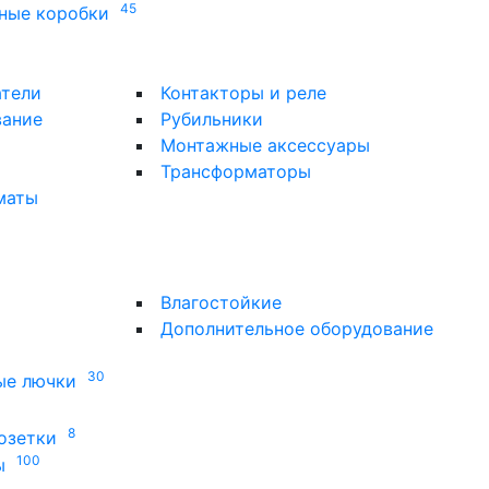
45
ные коробки
атели
Контакторы и реле
вание
Рубильники
Монтажные аксессуары
Трансформаторы
маты
Влагостойкие
Дополнительное оборудование
30
ые лючки
8
озетки
100
ы