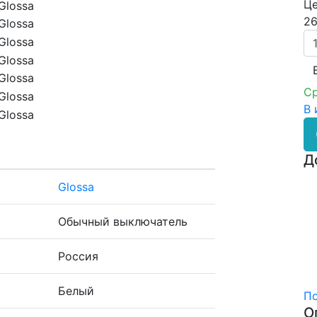
Це
26
Ср
В 
Д
Glossa
Обычный выключатель
Россия
Белый
По
О