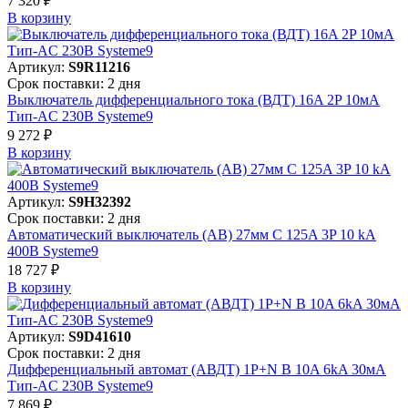
7 320 ₽
В корзинy
Артикул:
S9R11216
Срок поставки: 2 дня
Выключатель дифференциального тока (ВДТ) 16A 2P 10мА
Тип-AC 230В Systeme9
9 272 ₽
В корзинy
Артикул:
S9H32392
Срок поставки: 2 дня
Автоматический выключатель (АВ) 27мм C 125A 3P 10 kA
400В Systeme9
18 727 ₽
В корзинy
Артикул:
S9D41610
Срок поставки: 2 дня
Дифференциальный автомат (АВДТ) 1P+N B 10A 6kA 30мА
Тип-AC 230В Systeme9
7 869 ₽