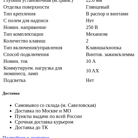
Глубина установочная (встраив.)
22.6 мм
Отделка поверхности
Глянцевый
Тип крепления
В распор и винтами
С полем для надписи
Нет
Номин. напряжение
250 В
Тип комплектации
Механизм
Количество клавиш
2
Тип включения/управления
Клавиша/кнопка
Способ подключения
Винтов. зажим/клемма
Номин. ток
10 А
Коммутируем. нагрузка для
10 AX
люминесц. ламп
Подсветка
Нет
Доставка
Самовывоз со склада (м. Савеловская)
Доставка по Москве и МО
Пункты выдачи по всей России
Срочная доставка курьером
Доставка до ТК
Подробнее о доставке