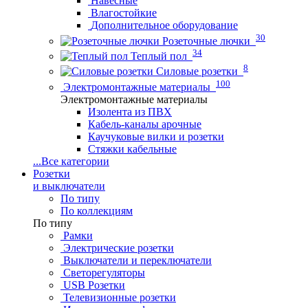
Навесные
Влагостойкие
Дополнительное оборудование
30
Розеточные лючки
34
Теплый пол
8
Силовые розетки
100
Электромонтажные материалы
Электромонтажные материалы
Изолента из ПВХ
Кабель-каналы арочные
Каучуковые вилки и розетки
Стяжки кабельные
...
Все категории
Розетки
и выключатели
По типу
По коллекциям
По типу
Рамки
Электрические розетки
Выключатели и переключатели
Светорегуляторы
USB Розетки
Телевизионные розетки