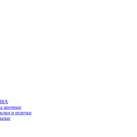
 ПВХ
ы арочные
илки и розетки
льные