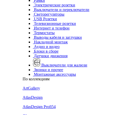
Рамки
Электрические розетки
Выключатели и переключатели
Светорегуляторы
USB Розетки
Телевизионные розетки
Интернет и телефон
Термостаты
Выводы кабеля и заглушки
Накладной монтаж
Аудио и видео
Блоки в сборе
Датчики движения
Выключатели для жалюзи
Звонки и прочее
Монтажные аксессуары
По коллекциям
ArtGallery
AtlasDesign
AtlasDesign Profi54