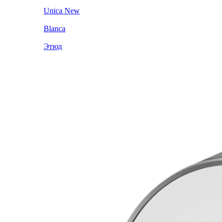
Unica New
Blanca
Этюд