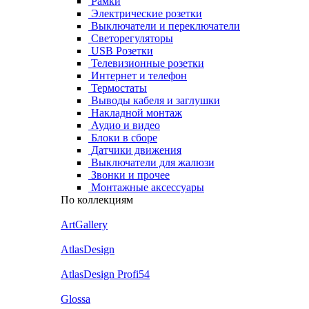
Рамки
Электрические розетки
Выключатели и переключатели
Светорегуляторы
USB Розетки
Телевизионные розетки
Интернет и телефон
Термостаты
Выводы кабеля и заглушки
Накладной монтаж
Аудио и видео
Блоки в сборе
Датчики движения
Выключатели для жалюзи
Звонки и прочее
Монтажные аксессуары
По коллекциям
ArtGallery
AtlasDesign
AtlasDesign Profi54
Glossa