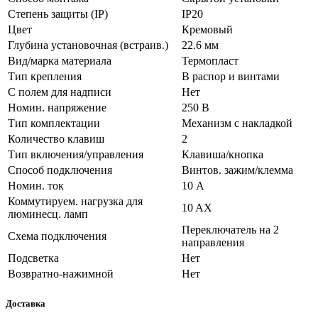
Степень защиты (IP)
IP20
Цвет
Кремовый
Глубина установочная (встраив.)
22.6 мм
Вид/марка материала
Термопласт
Тип крепления
В распор и винтами
С полем для надписи
Нет
Номин. напряжение
250 В
Тип комплектации
Механизм с накладкой
Количество клавиш
2
Тип включения/управления
Клавиша/кнопка
Способ подключения
Винтов. зажим/клемма
Номин. ток
10 А
Коммутируем. нагрузка для
10 AX
люминесц. ламп
Переключатель на 2
Схема подключения
направления
Подсветка
Нет
Возвратно-нажимной
Нет
Доставка