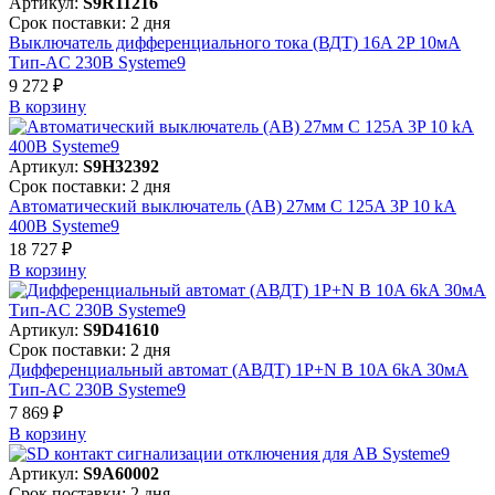
Артикул:
S9R11216
Срок поставки: 2 дня
Выключатель дифференциального тока (ВДТ) 16A 2P 10мА
Тип-AC 230В Systeme9
9 272 ₽
В корзинy
Артикул:
S9H32392
Срок поставки: 2 дня
Автоматический выключатель (АВ) 27мм C 125A 3P 10 kA
400В Systeme9
18 727 ₽
В корзинy
Артикул:
S9D41610
Срок поставки: 2 дня
Дифференциальный автомат (АВДТ) 1P+N B 10A 6kA 30мА
Тип-AC 230В Systeme9
7 869 ₽
В корзинy
Артикул:
S9A60002
Срок поставки: 2 дня