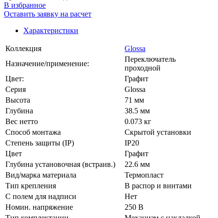
В избранное
Оставить заявку на расчет
Характеристики
Коллекция
Glossa
Переключатель
Назначение/применение:
проходной
Цвет:
Графит
Серия
Glossa
Высота
71 мм
Глубина
38.5 мм
Вес нетто
0.073 кг
Способ монтажа
Скрытой установки
Степень защиты (IP)
IP20
Цвет
Графит
Глубина установочная (встраив.)
22.6 мм
Вид/марка материала
Термопласт
Тип крепления
В распор и винтами
С полем для надписи
Нет
Номин. напряжение
250 В
Тип комплектации
Механизм с накладкой