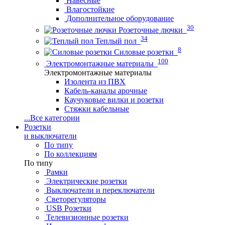
Навесные
Влагостойкие
Дополнительное оборудование
30
Розеточные лючки
34
Теплый пол
8
Силовые розетки
100
Электромонтажные материалы
Электромонтажные материалы
Изолента из ПВХ
Кабель-каналы арочные
Каучуковые вилки и розетки
Стяжки кабельные
...
Все категории
Розетки
и выключатели
По типу
По коллекциям
По типу
Рамки
Электрические розетки
Выключатели и переключатели
Светорегуляторы
USB Розетки
Телевизионные розетки