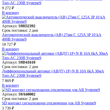
Тип-AC 230В Systeme9
9 272 ₽
В корзинy
Артикул:
S9H32392
Срок поставки: 2 дня
Автоматический выключатель (АВ) 27мм C 125A 3P 10 kA
400В Systeme9
18 727 ₽
В корзинy
Артикул:
S9D41610
Срок поставки: 2 дня
Дифференциальный автомат (АВДТ) 1P+N B 10A 6kA 30мА
Тип-AC 230В Systeme9
7 869 ₽
В корзинy
Артикул:
S9A60002
Срок поставки: 2 дня
SD контакт сигнализации отключения для АВ Systeme9
3 739 ₽