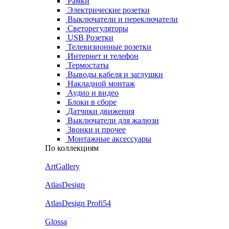
Рамки
Электрические розетки
Выключатели и переключатели
Светорегуляторы
USB Розетки
Телевизионные розетки
Интернет и телефон
Термостаты
Выводы кабеля и заглушки
Накладной монтаж
Аудио и видео
Блоки в сборе
Датчики движения
Выключатели для жалюзи
Звонки и прочее
Монтажные аксессуары
По коллекциям
ArtGallery
AtlasDesign
AtlasDesign Profi54
Glossa