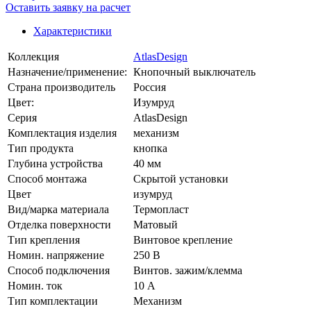
Оставить заявку на расчет
Характеристики
Коллекция
AtlasDesign
Назначение/применение:
Кнопочный выключатель
Страна производитель
Россия
Цвет:
Изумруд
Серия
AtlasDesign
Комплектация изделия
механизм
Тип продукта
кнопка
Глубина устройства
40 мм
Способ монтажа
Скрытой установки
Цвет
изумруд
Вид/марка материала
Термопласт
Отделка поверхности
Матовый
Тип крепления
Винтовое крепление
Номин. напряжение
250 В
Способ подключения
Винтов. зажим/клемма
Номин. ток
10 А
Тип комплектации
Механизм