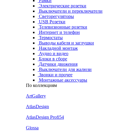
Рамки
Электрические розетки
Выключатели и переключатели
Светорегуляторы
USB Розетки
Телевизионные розетки
Интернет и телефон
Термостаты
Выводы кабеля и заглушки
Накладной монтаж
Аудио и видео
Блоки в сборе
Датчики движения
Выключатели для жалюзи
Звонки и прочее
Монтажные аксессуары
По коллекциям
ArtGallery
AtlasDesign
AtlasDesign Profi54
Glossa