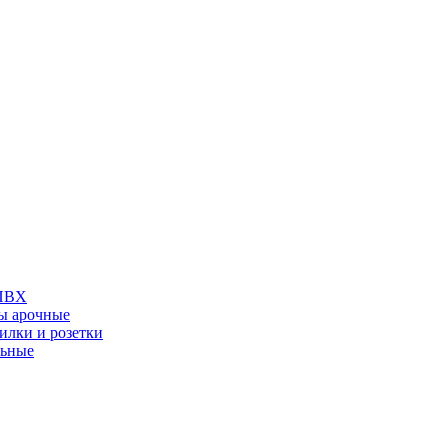
 ПВХ
ы арочные
илки и розетки
льные