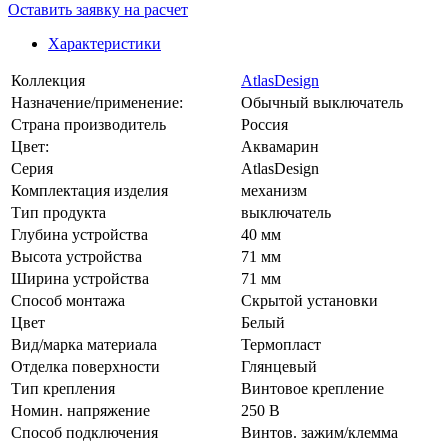
Оставить заявку на расчет
Характеристики
Коллекция
AtlasDesign
Назначение/применение:
Обычный выключатель
Страна производитель
Россия
Цвет:
Аквамарин
Серия
AtlasDesign
Комплектация изделия
механизм
Тип продукта
выключатель
Глубина устройства
40 мм
Высота устройства
71 мм
Ширина устройства
71 мм
Способ монтажа
Скрытой установки
Цвет
Белый
Вид/марка материала
Термопласт
Отделка поверхности
Глянцевый
Тип крепления
Винтовое крепление
Номин. напряжение
250 В
Способ подключения
Винтов. зажим/клемма