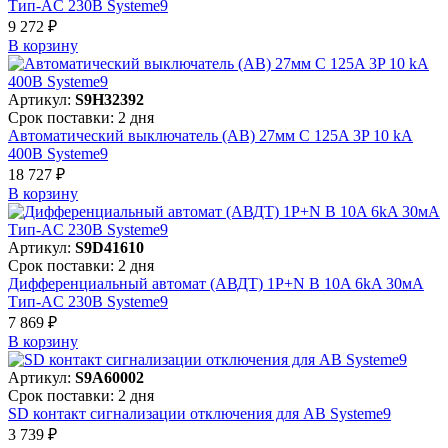
Тип-AC 230В Systeme9
9 272 ₽
В корзинy
Артикул:
S9H32392
Срок поставки: 2 дня
Автоматический выключатель (АВ) 27мм C 125A 3P 10 kA
400В Systeme9
18 727 ₽
В корзинy
Артикул:
S9D41610
Срок поставки: 2 дня
Дифференциальный автомат (АВДТ) 1P+N B 10A 6kA 30мА
Тип-AC 230В Systeme9
7 869 ₽
В корзинy
Артикул:
S9A60002
Срок поставки: 2 дня
SD контакт сигнализации отключения для АВ Systeme9
3 739 ₽