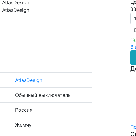
Це
38
Ср
В 
Д
AtlasDesign
Обычный выключатель
Россия
Жемчуг
По
О