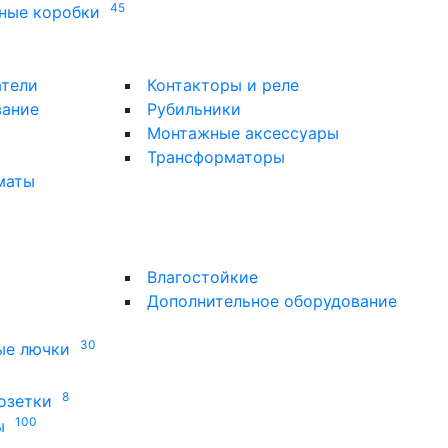
45
ные коробки
атели
Контакторы и реле
вание
Рубильники
Монтажные аксессуары
Трансформаторы
маты
Влагостойкие
Дополнительное оборудование
30
ые лючки
8
озетки
100
ы