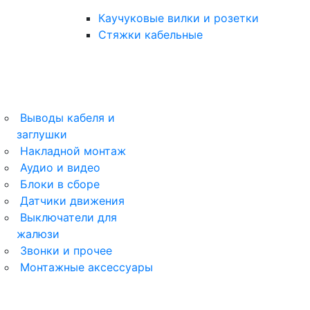
Каучуковые вилки и розетки
Стяжки кабельные
Выводы кабеля и
заглушки
ArtGallery
Накладной монтаж
Аудио и видео
AtlasDesign
Блоки в сборе
Датчики движения
AtlasDesign Profi54
Выключатели для
жалюзи
Glossa
Звонки и прочее
Монтажные аксессуары
Unica New
Blanca