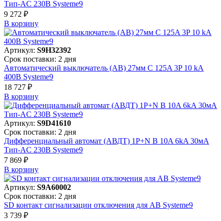
Тип-AC 230В Systeme9
9 272 ₽
В корзинy
Артикул:
S9H32392
Срок поставки: 2 дня
Автоматический выключатель (АВ) 27мм C 125A 3P 10 kA
400В Systeme9
18 727 ₽
В корзинy
Артикул:
S9D41610
Срок поставки: 2 дня
Дифференциальный автомат (АВДТ) 1P+N B 10A 6kA 30мА
Тип-AC 230В Systeme9
7 869 ₽
В корзинy
Артикул:
S9A60002
Срок поставки: 2 дня
SD контакт сигнализации отключения для АВ Systeme9
3 739 ₽