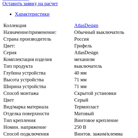
Оставить заявку на расчет
Характеристики
Коллекция
AtlasDesign
Назначение/применение:
Обычный выключатель
Страна производитель
Россия
Цвет:
Грифель
Серия
AtlasDesign
Комплектация изделия
механизм
Тип продукта
выключатель
Глубина устройства
40 мм
Высота устройства
71 мм
Ширина устройства
71 мм
Способ монтажа
Скрытой установки
Цвет
Серый
Вид/марка материала
Термопласт
Отделка поверхности
Матовый
Тип крепления
Винтовое крепление
Номин. напряжение
250 В
Способ подключения
Винтов. зажим/клемма