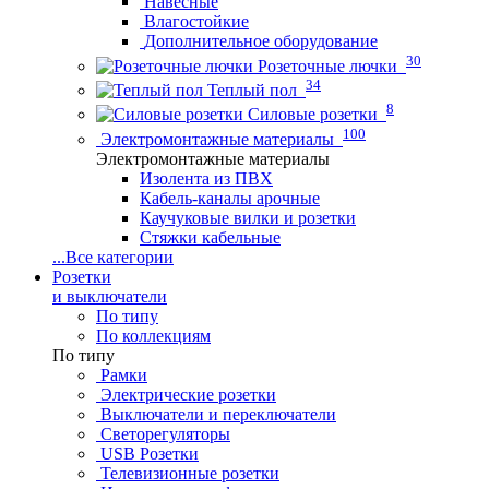
Навесные
Влагостойкие
Дополнительное оборудование
30
Розеточные лючки
34
Теплый пол
8
Силовые розетки
100
Электромонтажные материалы
Электромонтажные материалы
Изолента из ПВХ
Кабель-каналы арочные
Каучуковые вилки и розетки
Стяжки кабельные
...
Все категории
Розетки
и выключатели
По типу
По коллекциям
По типу
Рамки
Электрические розетки
Выключатели и переключатели
Светорегуляторы
USB Розетки
Телевизионные розетки