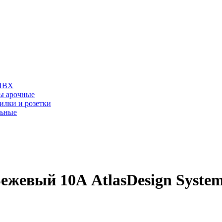
 ПВХ
ы арочные
илки и розетки
льные
вый 10А AtlasDesign Systeme 