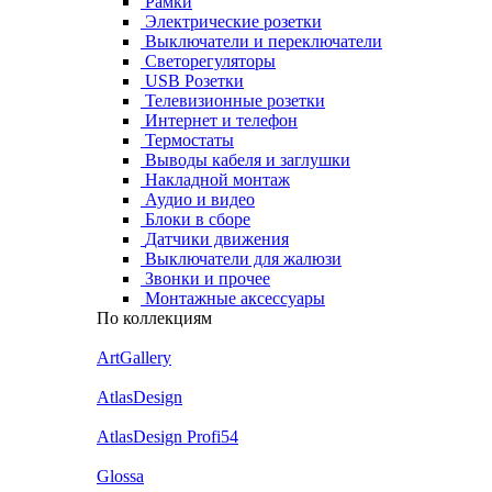
Рамки
Электрические розетки
Выключатели и переключатели
Светорегуляторы
USB Розетки
Телевизионные розетки
Интернет и телефон
Термостаты
Выводы кабеля и заглушки
Накладной монтаж
Аудио и видео
Блоки в сборе
Датчики движения
Выключатели для жалюзи
Звонки и прочее
Монтажные аксессуары
По коллекциям
ArtGallery
AtlasDesign
AtlasDesign Profi54
Glossa