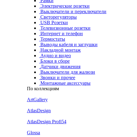
Рамки
Электрические розетки
Выключатели и переключатели
Светорегуляторы
USB Розетки
Телевизионные розетки
Интернет и телефон
Термостаты
Выводы кабеля и заглушки
Накладной монтаж
Аудио и видео
Блоки в сборе
Датчики движения
Выключатели для жалюзи
Звонки и прочее
Монтажные аксессуары
По коллекциям
ArtGallery
AtlasDesign
AtlasDesign Profi54
Glossa