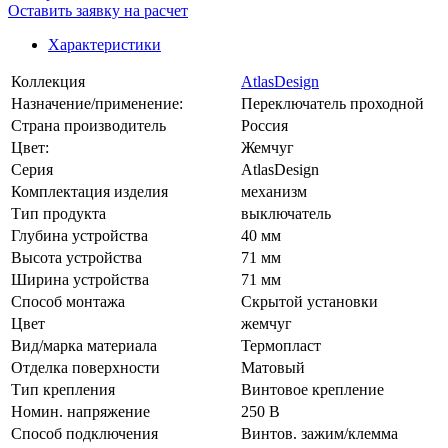
Оставить заявку на расчет
Характеристики
Коллекция
AtlasDesign
Назначение/применение:
Переключатель проходной
Страна производитель
Россия
Цвет:
Жемчуг
Серия
AtlasDesign
Комплектация изделия
механизм
Тип продукта
выключатель
Глубина устройства
40 мм
Высота устройства
71 мм
Ширина устройства
71 мм
Способ монтажа
Скрытой установки
Цвет
жемчуг
Вид/марка материала
Термопласт
Отделка поверхности
Матовый
Тип крепления
Винтовое крепление
Номин. напряжение
250 В
Способ подключения
Винтов. зажим/клемма