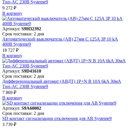
Тип-AC 230В Systeme9
9 272 ₽
В корзинy
Артикул:
S9H32392
Срок поставки: 2 дня
Автоматический выключатель (АВ) 27мм C 125A 3P 10 kA
400В Systeme9
18 727 ₽
В корзинy
Артикул:
S9D41610
Срок поставки: 2 дня
Дифференциальный автомат (АВДТ) 1P+N B 10A 6kA 30мА
Тип-AC 230В Systeme9
7 869 ₽
В корзинy
Артикул:
S9A60002
Срок поставки: 2 дня
SD контакт сигнализации отключения для АВ Systeme9
3 739 ₽