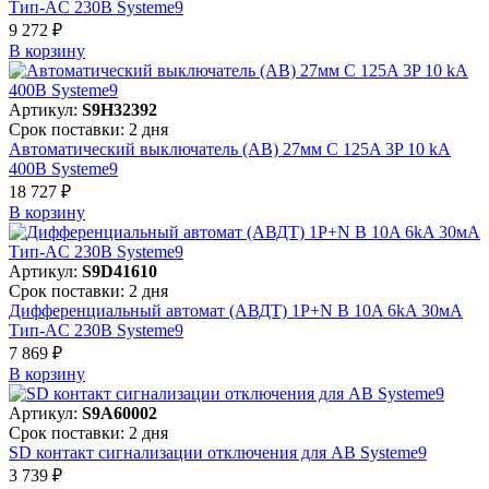
Тип-AC 230В Systeme9
9 272 ₽
В корзинy
Артикул:
S9H32392
Срок поставки: 2 дня
Автоматический выключатель (АВ) 27мм C 125A 3P 10 kA
400В Systeme9
18 727 ₽
В корзинy
Артикул:
S9D41610
Срок поставки: 2 дня
Дифференциальный автомат (АВДТ) 1P+N B 10A 6kA 30мА
Тип-AC 230В Systeme9
7 869 ₽
В корзинy
Артикул:
S9A60002
Срок поставки: 2 дня
SD контакт сигнализации отключения для АВ Systeme9
3 739 ₽