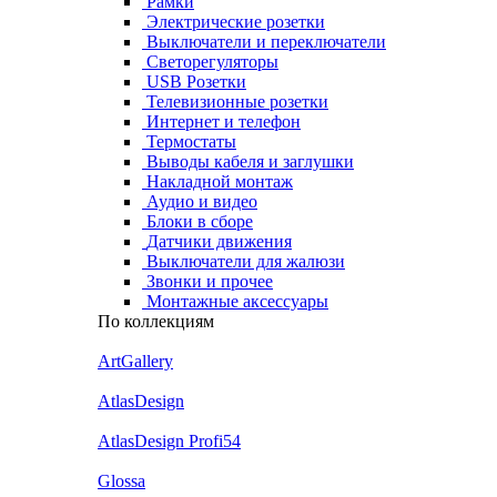
Рамки
Электрические розетки
Выключатели и переключатели
Светорегуляторы
USB Розетки
Телевизионные розетки
Интернет и телефон
Термостаты
Выводы кабеля и заглушки
Накладной монтаж
Аудио и видео
Блоки в сборе
Датчики движения
Выключатели для жалюзи
Звонки и прочее
Монтажные аксессуары
По коллекциям
ArtGallery
AtlasDesign
AtlasDesign Profi54
Glossa