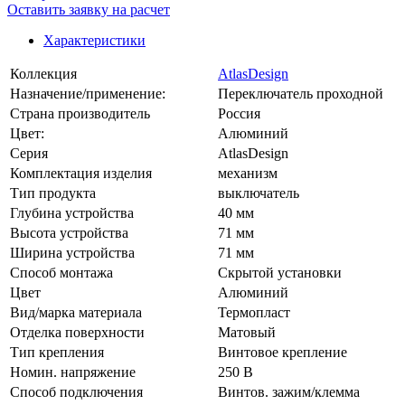
Оставить заявку на расчет
Характеристики
Коллекция
AtlasDesign
Назначение/применение:
Переключатель проходной
Страна производитель
Россия
Цвет:
Алюминий
Серия
AtlasDesign
Комплектация изделия
механизм
Тип продукта
выключатель
Глубина устройства
40 мм
Высота устройства
71 мм
Ширина устройства
71 мм
Способ монтажа
Скрытой установки
Цвет
Алюминий
Вид/марка материала
Термопласт
Отделка поверхности
Матовый
Тип крепления
Винтовое крепление
Номин. напряжение
250 В
Способ подключения
Винтов. зажим/клемма