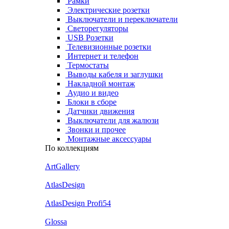
Рамки
Электрические розетки
Выключатели и переключатели
Светорегуляторы
USB Розетки
Телевизионные розетки
Интернет и телефон
Термостаты
Выводы кабеля и заглушки
Накладной монтаж
Аудио и видео
Блоки в сборе
Датчики движения
Выключатели для жалюзи
Звонки и прочее
Монтажные аксессуары
По коллекциям
ArtGallery
AtlasDesign
AtlasDesign Profi54
Glossa