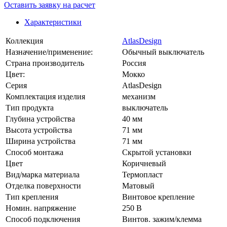
Оставить заявку на расчет
Характеристики
Коллекция
AtlasDesign
Назначение/применение:
Обычный выключатель
Страна производитель
Россия
Цвет:
Мокко
Серия
AtlasDesign
Комплектация изделия
механизм
Тип продукта
выключатель
Глубина устройства
40 мм
Высота устройства
71 мм
Ширина устройства
71 мм
Способ монтажа
Скрытой установки
Цвет
Коричневый
Вид/марка материала
Термопласт
Отделка поверхности
Матовый
Тип крепления
Винтовое крепление
Номин. напряжение
250 В
Способ подключения
Винтов. зажим/клемма