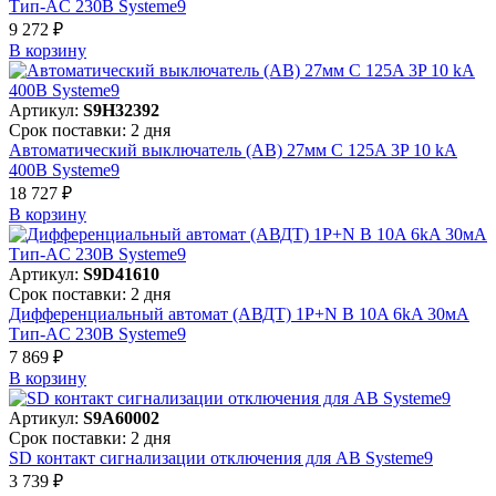
Тип-AC 230В Systeme9
9 272 ₽
В корзинy
Артикул:
S9H32392
Срок поставки: 2 дня
Автоматический выключатель (АВ) 27мм C 125A 3P 10 kA
400В Systeme9
18 727 ₽
В корзинy
Артикул:
S9D41610
Срок поставки: 2 дня
Дифференциальный автомат (АВДТ) 1P+N B 10A 6kA 30мА
Тип-AC 230В Systeme9
7 869 ₽
В корзинy
Артикул:
S9A60002
Срок поставки: 2 дня
SD контакт сигнализации отключения для АВ Systeme9
3 739 ₽