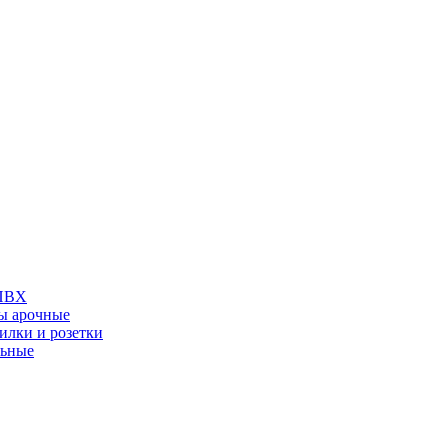
 ПВХ
ы арочные
илки и розетки
льные