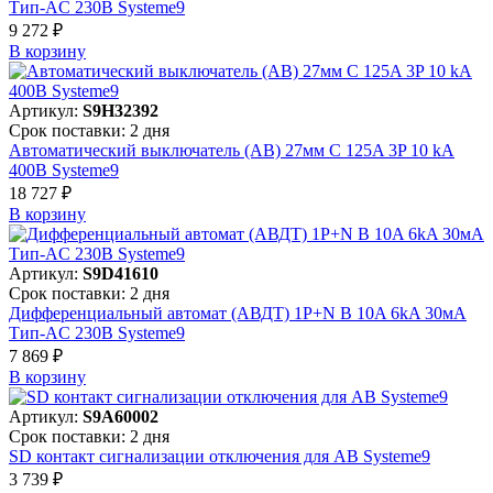
Тип-AC 230В Systeme9
9 272 ₽
В корзинy
Артикул:
S9H32392
Срок поставки: 2 дня
Автоматический выключатель (АВ) 27мм C 125A 3P 10 kA
400В Systeme9
18 727 ₽
В корзинy
Артикул:
S9D41610
Срок поставки: 2 дня
Дифференциальный автомат (АВДТ) 1P+N B 10A 6kA 30мА
Тип-AC 230В Systeme9
7 869 ₽
В корзинy
Артикул:
S9A60002
Срок поставки: 2 дня
SD контакт сигнализации отключения для АВ Systeme9
3 739 ₽