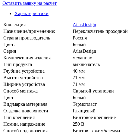
Оставить заявку на расчет
Характеристики
Коллекция
AtlasDesign
Назначение/применение:
Переключатель проходной
Страна производитель
Россия
Цвет:
Белый
Серия
AtlasDesign
Комплектация изделия
механизм
Тип продукта
выключатель
Глубина устройства
40 мм
Высота устройства
71 мм
Ширина устройства
71 мм
Способ монтажа
Скрытой установки
Цвет
Белый
Вид/марка материала
Термопласт
Отделка поверхности
Глянцевый
Тип крепления
Винтовое крепление
Номин. напряжение
250 В
Способ подключения
Винтов. зажим/клемма