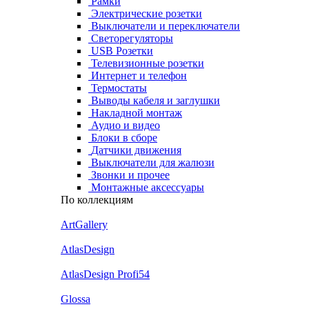
Рамки
Электрические розетки
Выключатели и переключатели
Светорегуляторы
USB Розетки
Телевизионные розетки
Интернет и телефон
Термостаты
Выводы кабеля и заглушки
Накладной монтаж
Аудио и видео
Блоки в сборе
Датчики движения
Выключатели для жалюзи
Звонки и прочее
Монтажные аксессуары
По коллекциям
ArtGallery
AtlasDesign
AtlasDesign Profi54
Glossa