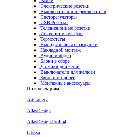
Рамки
Электрические розетки
Выключатели и переключатели
Светорегуляторы
USB Розетки
Телевизионные розетки
Интернет и телефон
Термостаты
Выводы кабеля и заглушки
Накладной монтаж
Аудио и видео
Блоки в сборе
Датчики движения
Выключатели для жалюзи
Звонки и прочее
Монтажные аксессуары
По коллекциям
ArtGallery
AtlasDesign
AtlasDesign Profi54
Glossa