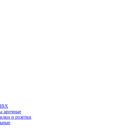
 ПВХ
ы арочные
илки и розетки
льные