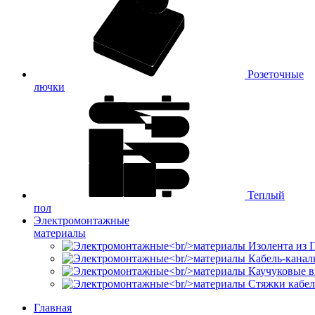
Розеточные
лючки
Теплый
пол
Электромонтажные
материалы
Изолента из
Кабель-канал
Каучуковые в
Стяжки кабе
Главная