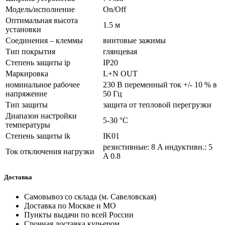
Модель/исполнение
On/Off
Оптимальная высота
1.5 м
установки
Соединения – клеммы
винтовые зажимы
Тип покрытия
глянцевая
Степень защиты ip
IP20
Маркировка
L+N OUT
номинальное рабочее
230 В переменный ток +/- 10 % в
напряжение
50 Гц
Тип защиты
защита от тепловой перегрузки
Диапазон настройки
5-30 °C
температуры
Степень защиты ik
IK01
резистивные: 8 A индуктивн.: 5
Ток отключения нагрузки
A 0.8
Доставка
Самовывоз со склада (м. Савеловская)
Доставка по Москве и МО
Пункты выдачи по всей России
Срочная доставка курьером