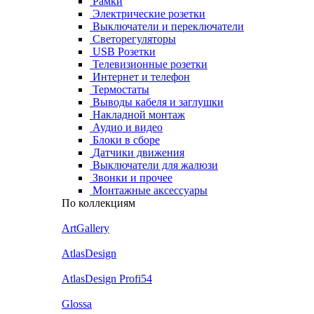
Рамки
Электрические розетки
Выключатели и переключатели
Светорегуляторы
USB Розетки
Телевизионные розетки
Интернет и телефон
Термостаты
Выводы кабеля и заглушки
Накладной монтаж
Аудио и видео
Блоки в сборе
Датчики движения
Выключатели для жалюзи
Звонки и прочее
Монтажные аксессуары
По коллекциям
ArtGallery
AtlasDesign
AtlasDesign Profi54
Glossa