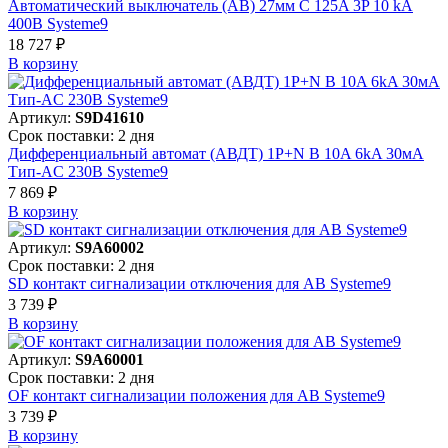
Автоматический выключатель (АВ) 27мм C 125A 3P 10 kA
400В Systeme9
18 727 ₽
В корзинy
Артикул:
S9D41610
Срок поставки: 2 дня
Дифференциальный автомат (АВДТ) 1P+N B 10A 6kA 30мА
Тип-AC 230В Systeme9
7 869 ₽
В корзинy
Артикул:
S9A60002
Срок поставки: 2 дня
SD контакт сигнализации отключения для АВ Systeme9
3 739 ₽
В корзинy
Артикул:
S9A60001
Срок поставки: 2 дня
OF контакт сигнализации положения для АВ Systeme9
3 739 ₽
В корзинy