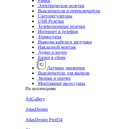
Рамки
Электрические розетки
Выключатели и переключатели
Светорегуляторы
USB Розетки
Телевизионные розетки
Интернет и телефон
Термостаты
Выводы кабеля и заглушки
Накладной монтаж
Аудио и видео
Блоки в сборе
Датчики движения
Выключатели для жалюзи
Звонки и прочее
Монтажные аксессуары
По коллекциям
ArtGallery
AtlasDesign
AtlasDesign Profi54