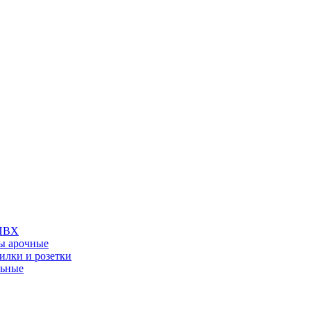
 ПВХ
ы арочные
илки и розетки
льные