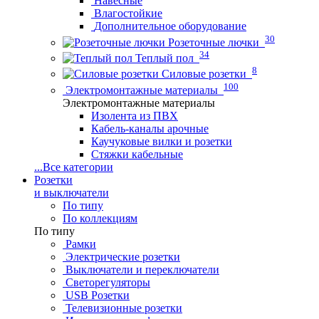
Навесные
Влагостойкие
Дополнительное оборудование
30
Розеточные лючки
34
Теплый пол
8
Силовые розетки
100
Электромонтажные материалы
Электромонтажные материалы
Изолента из ПВХ
Кабель-каналы арочные
Каучуковые вилки и розетки
Стяжки кабельные
...
Все категории
Розетки
и выключатели
По типу
По коллекциям
По типу
Рамки
Электрические розетки
Выключатели и переключатели
Светорегуляторы
USB Розетки
Телевизионные розетки