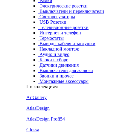
Рамки
Электрические розетки
Выключатели и переключатели
Светорегуляторы
USB Розетки
Телевизионные розетки
Интернет и телефон
Термостаты
Выводы кабеля и заглушки
Накладной монтаж
Аудио и видео
Блоки в сборе
Датчики движения
Выключатели для жалюзи
Звонки и прочее
Монтажные аксессуары
По коллекциям
ArtGallery
AtlasDesign
AtlasDesign Profi54
Glossa