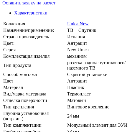
Оставить заявку на расчет
Характеристики
Коллекция
Unica New
Назначение/применение:
ТВ + Спутник
Страна производитель
Испания
Цвет:
Антрацит
Серия
New Unica
Комплектация изделия
механизм
розетка радио/спутникового/
Тип продукта
наземного ТВ
Способ монтажа
Скрытой установки
Цвет
Антрацит
Материал
Пластик
Вид/марка материала
Термопласт
Отделка поверхности
Матовый
Тип крепления
Винтовое крепление
Глубина установочная
24 мм
(встраив.)
Тип комплектации
Модульный элемент для ЭУИ
Глубина устройства
33 мм