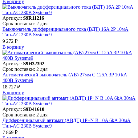
В корзинy
Артикул:
S9R11216
Срок поставки: 2 дня
Выключатель дифференциального тока (ВДТ) 16A 2P 10мА
Тип-AC 230В Systeme9
9 272 ₽
В корзинy
Артикул:
S9H32392
Срок поставки: 2 дня
Автоматический выключатель (АВ) 27мм C 125A 3P 10 kA
400В Systeme9
18 727 ₽
В корзинy
Артикул:
S9D41610
Срок поставки: 2 дня
Дифференциальный автомат (АВДТ) 1P+N B 10A 6kA 30мА
Тип-AC 230В Systeme9
7 869 ₽