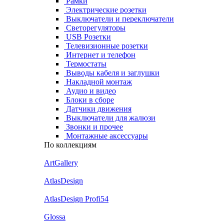
Рамки
Электрические розетки
Выключатели и переключатели
Светорегуляторы
USB Розетки
Телевизионные розетки
Интернет и телефон
Термостаты
Выводы кабеля и заглушки
Накладной монтаж
Аудио и видео
Блоки в сборе
Датчики движения
Выключатели для жалюзи
Звонки и прочее
Монтажные аксессуары
По коллекциям
ArtGallery
AtlasDesign
AtlasDesign Profi54
Glossa