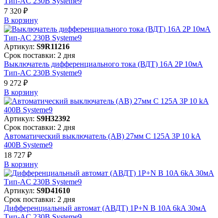
Тип-AC 230В Systeme9
7 320 ₽
В корзинy
Артикул:
S9R11216
Срок поставки: 2 дня
Выключатель дифференциального тока (ВДТ) 16A 2P 10мА
Тип-AC 230В Systeme9
9 272 ₽
В корзинy
Артикул:
S9H32392
Срок поставки: 2 дня
Автоматический выключатель (АВ) 27мм C 125A 3P 10 kA
400В Systeme9
18 727 ₽
В корзинy
Артикул:
S9D41610
Срок поставки: 2 дня
Дифференциальный автомат (АВДТ) 1P+N B 10A 6kA 30мА
Тип-AC 230В Systeme9