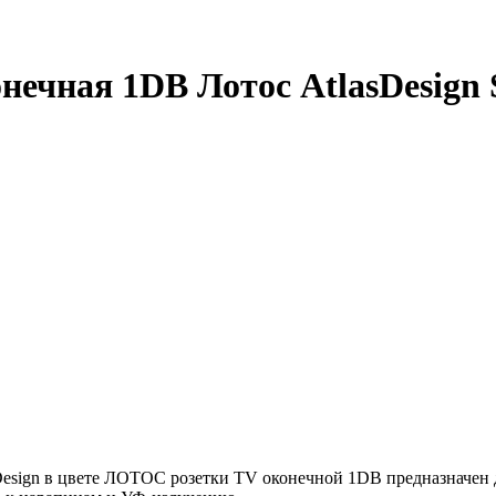
ечная 1DB Лотос AtlasDesign Sy
tlasDesign в цвете ЛОТОС розетки TV оконечной 1DB предназначен