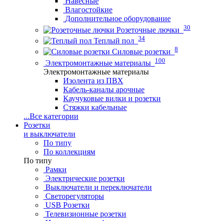
Навесные
Влагостойкие
Дополнительное оборудование
30
Розеточные лючки
34
Теплый пол
8
Силовые розетки
100
Электромонтажные материалы
Электромонтажные материалы
Изолента из ПВХ
Кабель-каналы арочные
Каучуковые вилки и розетки
Стяжки кабельные
...
Все категории
Розетки
и выключатели
По типу
По коллекциям
По типу
Рамки
Электрические розетки
Выключатели и переключатели
Светорегуляторы
USB Розетки
Телевизионные розетки