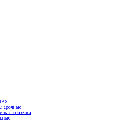
 ПВХ
ы арочные
илки и розетки
льные