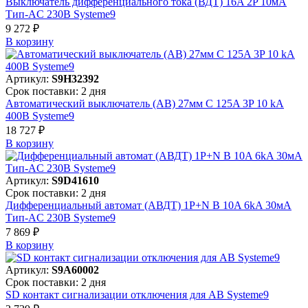
Выключатель дифференциального тока (ВДТ) 16A 2P 10мА
Тип-AC 230В Systeme9
9 272 ₽
В корзинy
Артикул:
S9H32392
Срок поставки: 2 дня
Автоматический выключатель (АВ) 27мм C 125A 3P 10 kA
400В Systeme9
18 727 ₽
В корзинy
Артикул:
S9D41610
Срок поставки: 2 дня
Дифференциальный автомат (АВДТ) 1P+N B 10A 6kA 30мА
Тип-AC 230В Systeme9
7 869 ₽
В корзинy
Артикул:
S9A60002
Срок поставки: 2 дня
SD контакт сигнализации отключения для АВ Systeme9