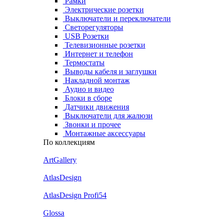
Рамки
Электрические розетки
Выключатели и переключатели
Светорегуляторы
USB Розетки
Телевизионные розетки
Интернет и телефон
Термостаты
Выводы кабеля и заглушки
Накладной монтаж
Аудио и видео
Блоки в сборе
Датчики движения
Выключатели для жалюзи
Звонки и прочее
Монтажные аксессуары
По коллекциям
ArtGallery
AtlasDesign
AtlasDesign Profi54
Glossa