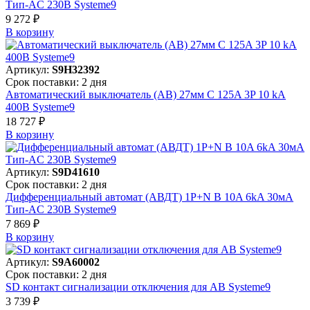
Тип-AC 230В Systeme9
9 272 ₽
В корзинy
Артикул:
S9H32392
Срок поставки: 2 дня
Автоматический выключатель (АВ) 27мм C 125A 3P 10 kA
400В Systeme9
18 727 ₽
В корзинy
Артикул:
S9D41610
Срок поставки: 2 дня
Дифференциальный автомат (АВДТ) 1P+N B 10A 6kA 30мА
Тип-AC 230В Systeme9
7 869 ₽
В корзинy
Артикул:
S9A60002
Срок поставки: 2 дня
SD контакт сигнализации отключения для АВ Systeme9
3 739 ₽