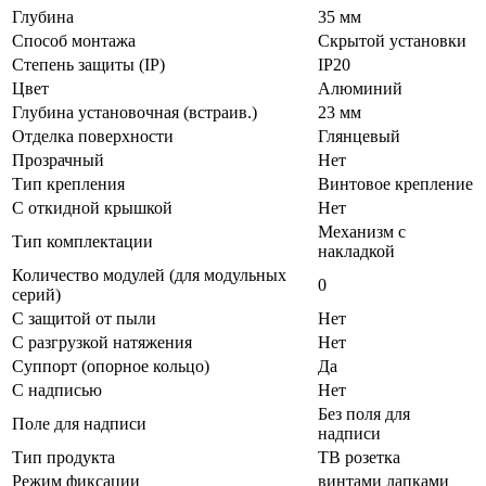
Глубина
35 мм
Способ монтажа
Скрытой установки
Степень защиты (IP)
IP20
Цвет
Алюминий
Глубина установочная (встраив.)
23 мм
Отделка поверхности
Глянцевый
Прозрачный
Нет
Тип крепления
Винтовое крепление
С откидной крышкой
Нет
Механизм с
Тип комплектации
накладкой
Количество модулей (для модульных
0
серий)
С защитой от пыли
Нет
С разгрузкой натяжения
Нет
Суппорт (опорное кольцо)
Да
С надписью
Нет
Без поля для
Поле для надписи
надписи
Тип продукта
ТВ розетка
Режим фиксации
винтами лапками