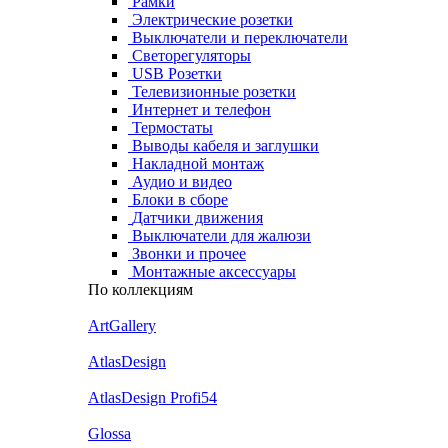
Рамки
Электрические розетки
Выключатели и переключатели
Светорегуляторы
USB Розетки
Телевизионные розетки
Интернет и телефон
Термостаты
Выводы кабеля и заглушки
Накладной монтаж
Аудио и видео
Блоки в сборе
Датчики движения
Выключатели для жалюзи
Звонки и прочее
Монтажные аксессуары
По коллекциям
ArtGallery
AtlasDesign
AtlasDesign Profi54
Glossa