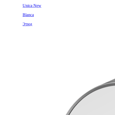
Unica New
Blanca
Этюд