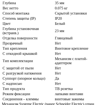
Глубина
35 мм
Вес нетто
0.075 кг
Способ монтажа
Скрытой установки
Степень защиты (IP)
IP20
Цвет
Белый
Глубина установочная
23 мм
(встраив.)
Отделка поверхности
Глянцевый
Прозрачный
Нет
Тип крепления
Винтовое крепление
С откидной крышкой
Нет
Механизм с платой-
Тип комплектации
адаптером
С защитой от пыли
Нет
С разгрузкой натяжения
Нет
Суппорт (опорное кольцо)
Да
С надписью
Нет
Тип продукта
ТВ розетка
Режим фиксации
лапками винтами
Соединения – клеммы
винтовые зажимы
Механизм Systeme Electric (ранее Schneider Electric) серии