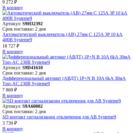
9 272 ₽
В корзинy
Артикул:
S9H32392
Срок поставки: 2 дня
Автоматический выключатель (АВ) 27мм C 125A 3P 10 kA
400В Systeme9
18 727 ₽
В корзинy
Артикул:
S9D41610
Срок поставки: 2 дня
Дифференциальный автомат (АВДТ) 1P+N B 10A 6kA 30мА
Тип-AC 230В Systeme9
7 869 ₽
В корзинy
Артикул:
S9A60002
Срок поставки: 2 дня
SD контакт сигнализации отключения для АВ Systeme9
3 739 ₽
В корзинy