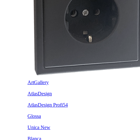
ArtGallery
AtlasDesign
AtlasDesign Profi54
Glossa
Unica New
Blanca