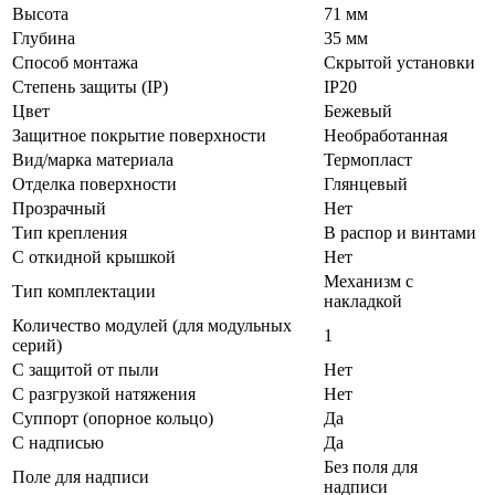
Высота
71 мм
Глубина
35 мм
Способ монтажа
Скрытой установки
Степень защиты (IP)
IP20
Цвет
Бежевый
Защитное покрытие поверхности
Необработанная
Вид/марка материала
Термопласт
Отделка поверхности
Глянцевый
Прозрачный
Нет
Тип крепления
В распор и винтами
С откидной крышкой
Нет
Механизм с
Тип комплектации
накладкой
Количество модулей (для модульных
1
серий)
С защитой от пыли
Нет
С разгрузкой натяжения
Нет
Суппорт (опорное кольцо)
Да
С надписью
Да
Без поля для
Поле для надписи
надписи