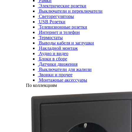
Рамки
Электрические розетки
Выключатели и переключатели
Светорегуляторы
USB Розетки
Телевизионные розетки
Интернет и телефон
Термостаты
Выводы кабеля и заглушки
Накладной монтаж
Аудио и видео
Блоки в сборе
Датчики движения
Выключатели для жалюзи
Звонки и прочее
Монтажные аксессуары
По коллекциям