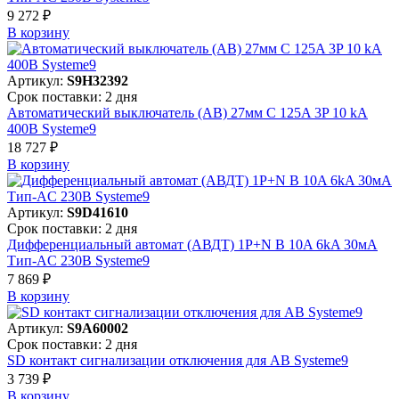
9 272 ₽
В корзинy
Артикул:
S9H32392
Срок поставки: 2 дня
Автоматический выключатель (АВ) 27мм C 125A 3P 10 kA
400В Systeme9
18 727 ₽
В корзинy
Артикул:
S9D41610
Срок поставки: 2 дня
Дифференциальный автомат (АВДТ) 1P+N B 10A 6kA 30мА
Тип-AC 230В Systeme9
7 869 ₽
В корзинy
Артикул:
S9A60002
Срок поставки: 2 дня
SD контакт сигнализации отключения для АВ Systeme9
3 739 ₽
В корзинy