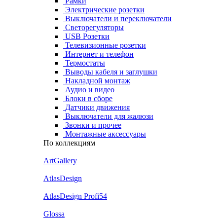
Рамки
Электрические розетки
Выключатели и переключатели
Светорегуляторы
USB Розетки
Телевизионные розетки
Интернет и телефон
Термостаты
Выводы кабеля и заглушки
Накладной монтаж
Аудио и видео
Блоки в сборе
Датчики движения
Выключатели для жалюзи
Звонки и прочее
Монтажные аксессуары
По коллекциям
ArtGallery
AtlasDesign
AtlasDesign Profi54
Glossa