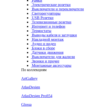
Рамки
Электрические розетки
Выключатели и переключатели
Светорегуляторы
USB Розетки
Телевизионные розетки
Интернет и телефон
Термостаты
Выводы кабеля и заглушки
Накладной монтаж
Аудио и видео
Блоки в сборе
Датчики движения
Выключатели для жалюзи
Звонки и прочее
Монтажные аксессуары
По коллекциям
ArtGallery
AtlasDesign
AtlasDesign Profi54
Glossa