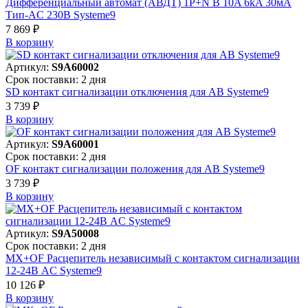
Дифференциальный автомат (АВДТ) 1P+N B 10A 6kA 30мА
Тип-AC 230В Systeme9
7 869 ₽
В корзинy
Артикул:
S9A60002
Срок поставки: 2 дня
SD контакт сигнализации отключения для АВ Systeme9
3 739 ₽
В корзинy
Артикул:
S9A60001
Срок поставки: 2 дня
OF контакт сигнализации положения для АВ Systeme9
3 739 ₽
В корзинy
Артикул:
S9A50008
Срок поставки: 2 дня
MX+OF Расцепитель независимый с контактом сигнализации
12-24В AC Systeme9
10 126 ₽
В корзинy