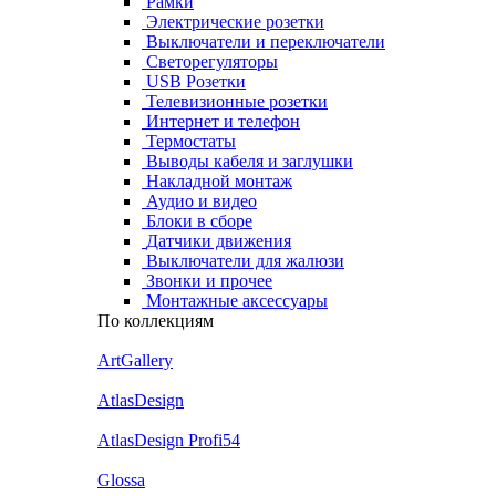
Рамки
Электрические розетки
Выключатели и переключатели
Светорегуляторы
USB Розетки
Телевизионные розетки
Интернет и телефон
Термостаты
Выводы кабеля и заглушки
Накладной монтаж
Аудио и видео
Блоки в сборе
Датчики движения
Выключатели для жалюзи
Звонки и прочее
Монтажные аксессуары
По коллекциям
ArtGallery
AtlasDesign
AtlasDesign Profi54
Glossa