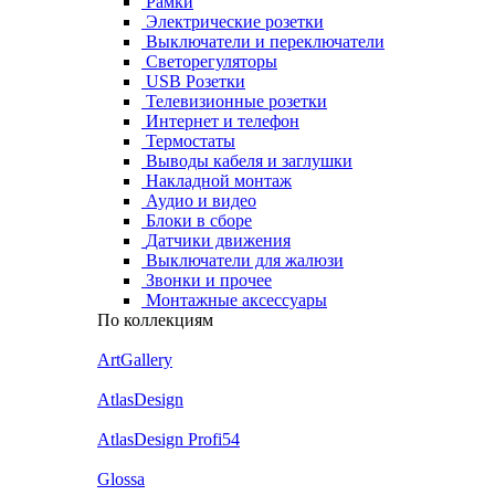
Рамки
Электрические розетки
Выключатели и переключатели
Светорегуляторы
USB Розетки
Телевизионные розетки
Интернет и телефон
Термостаты
Выводы кабеля и заглушки
Накладной монтаж
Аудио и видео
Блоки в сборе
Датчики движения
Выключатели для жалюзи
Звонки и прочее
Монтажные аксессуары
По коллекциям
ArtGallery
AtlasDesign
AtlasDesign Profi54
Glossa