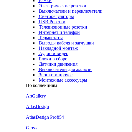
Рамки
Электрические розетки
Выключатели и переключатели
Светорегуляторы
USB Розетки
Телевизионные розетки
Интернет и телефон
Термостаты
Выводы кабеля и заглушки
Накладной монтаж
Аудио и видео
Блоки в сборе
Датчики движения
Выключатели для жалюзи
Звонки и прочее
Монтажные аксессуары
По коллекциям
ArtGallery
AtlasDesign
AtlasDesign Profi54
Glossa