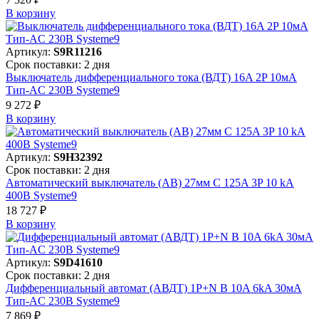
В корзинy
Артикул:
S9R11216
Срок поставки: 2 дня
Выключатель дифференциального тока (ВДТ) 16A 2P 10мА
Тип-AC 230В Systeme9
9 272 ₽
В корзинy
Артикул:
S9H32392
Срок поставки: 2 дня
Автоматический выключатель (АВ) 27мм C 125A 3P 10 kA
400В Systeme9
18 727 ₽
В корзинy
Артикул:
S9D41610
Срок поставки: 2 дня
Дифференциальный автомат (АВДТ) 1P+N B 10A 6kA 30мА
Тип-AC 230В Systeme9
7 869 ₽