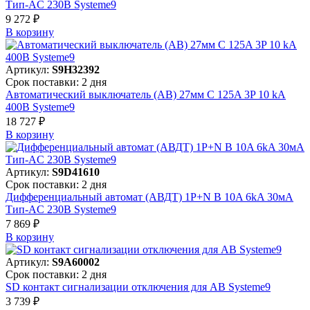
Тип-AC 230В Systeme9
9 272 ₽
В корзинy
Артикул:
S9H32392
Срок поставки: 2 дня
Автоматический выключатель (АВ) 27мм C 125A 3P 10 kA
400В Systeme9
18 727 ₽
В корзинy
Артикул:
S9D41610
Срок поставки: 2 дня
Дифференциальный автомат (АВДТ) 1P+N B 10A 6kA 30мА
Тип-AC 230В Systeme9
7 869 ₽
В корзинy
Артикул:
S9A60002
Срок поставки: 2 дня
SD контакт сигнализации отключения для АВ Systeme9
3 739 ₽