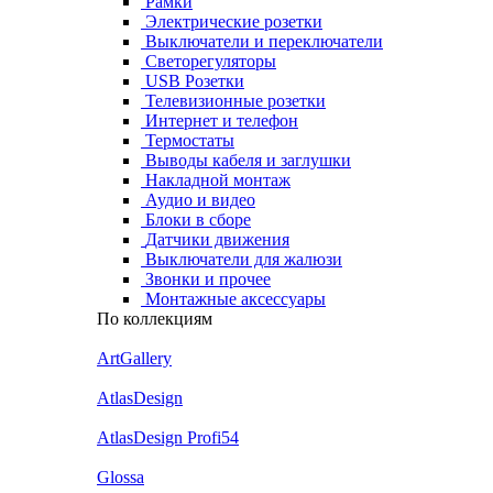
Рамки
Электрические розетки
Выключатели и переключатели
Светорегуляторы
USB Розетки
Телевизионные розетки
Интернет и телефон
Термостаты
Выводы кабеля и заглушки
Накладной монтаж
Аудио и видео
Блоки в сборе
Датчики движения
Выключатели для жалюзи
Звонки и прочее
Монтажные аксессуары
По коллекциям
ArtGallery
AtlasDesign
AtlasDesign Profi54
Glossa