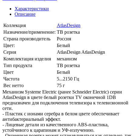
Характеристики
Описание
Коллекция
AtlasDesign
Назначение/применение:
ТВ розетка
Страна производитель
Россия
Цвет:
Белый
Серия
AtlasDesign AtlasDesign
Комплектация изделия
механизм
Тип продукта
ТВ розетка
Цвет
Белый
Частота
5...2150 Гц
Вес нетто
75 г
Механизм Systeme Electric (ранее Schneider Electric) серии
AtlasDesign в цвете белый розетки TV оконечной 1DB
предназначен для подключения телевизора к телевизионной
сети.
- Пластик с ионами серебра в белом цвете обеспечивает
антибактериальный эффект.
- Лицевые детали из качественного ABS-пластика,
устойчивого к царапинам и УФ-излучению.
- Оконечная розетка может устанавливаться как отдельно, так