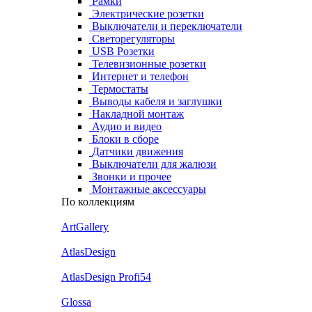
Рамки
Электрические розетки
Выключатели и переключатели
Светорегуляторы
USB Розетки
Телевизионные розетки
Интернет и телефон
Термостаты
Выводы кабеля и заглушки
Накладной монтаж
Аудио и видео
Блоки в сборе
Датчики движения
Выключатели для жалюзи
Звонки и прочее
Монтажные аксессуары
По коллекциям
ArtGallery
AtlasDesign
AtlasDesign Profi54
Glossa