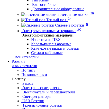
Навесные
Влагостойкие
Дополнительное оборудование
30
Розеточные лючки
34
Теплый пол
8
Силовые розетки
100
Электромонтажные материалы
Электромонтажные материалы
Изолента из ПВХ
Кабель-каналы арочные
Каучуковые вилки и розетки
Стяжки кабельные
...
Все категории
Розетки
и выключатели
По типу
По коллекциям
По типу
Рамки
Электрические розетки
Выключатели и переключатели
Светорегуляторы
USB Розетки
Телевизионные розетки