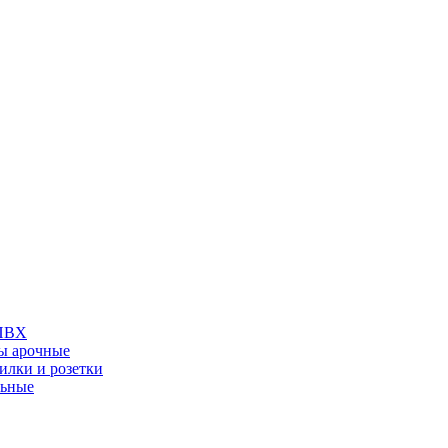
 ПВХ
ы арочные
илки и розетки
льные