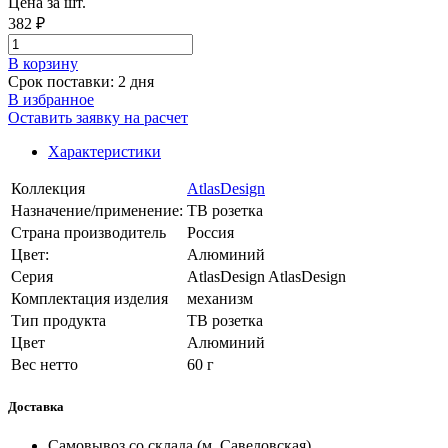
Цена за шт.
382 ₽
В корзинy
Срок поставки: 2 дня
В избранное
Оставить заявку на расчет
Характеристики
Коллекция
AtlasDesign
Назначение/применение:
ТВ розетка
Страна производитель
Россия
Цвет:
Алюминий
Серия
AtlasDesign AtlasDesign
Комплектация изделия
механизм
Тип продукта
ТВ розетка
Цвет
Алюминий
Вес нетто
60 г
Доставка
Самовывоз со склада (м. Савеловская)