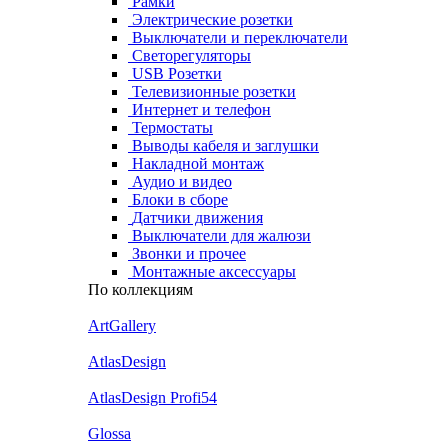
Рамки
Электрические розетки
Выключатели и переключатели
Светорегуляторы
USB Розетки
Телевизионные розетки
Интернет и телефон
Термостаты
Выводы кабеля и заглушки
Накладной монтаж
Аудио и видео
Блоки в сборе
Датчики движения
Выключатели для жалюзи
Звонки и прочее
Монтажные аксессуары
По коллекциям
ArtGallery
AtlasDesign
AtlasDesign Profi54
Glossa