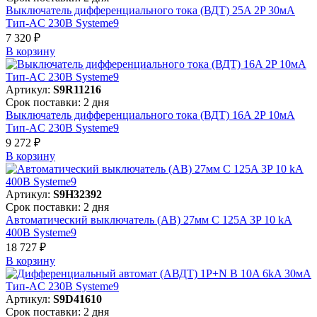
Выключатель дифференциального тока (ВДТ) 25A 2P 30мА
Тип-AC 230В Systeme9
7 320 ₽
В корзинy
Артикул:
S9R11216
Срок поставки: 2 дня
Выключатель дифференциального тока (ВДТ) 16A 2P 10мА
Тип-AC 230В Systeme9
9 272 ₽
В корзинy
Артикул:
S9H32392
Срок поставки: 2 дня
Автоматический выключатель (АВ) 27мм C 125A 3P 10 kA
400В Systeme9
18 727 ₽
В корзинy
Артикул:
S9D41610
Срок поставки: 2 дня