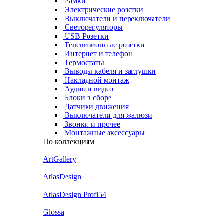
Рамки
Электрические розетки
Выключатели и переключатели
Светорегуляторы
USB Розетки
Телевизионные розетки
Интернет и телефон
Термостаты
Выводы кабеля и заглушки
Накладной монтаж
Аудио и видео
Блоки в сборе
Датчики движения
Выключатели для жалюзи
Звонки и прочее
Монтажные аксессуары
По коллекциям
ArtGallery
AtlasDesign
AtlasDesign Profi54
Glossa