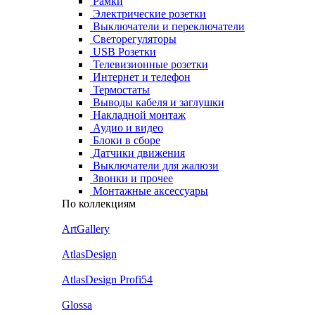
Рамки
Электрические розетки
Выключатели и переключатели
Светорегуляторы
USB Розетки
Телевизионные розетки
Интернет и телефон
Термостаты
Выводы кабеля и заглушки
Накладной монтаж
Аудио и видео
Блоки в сборе
Датчики движения
Выключатели для жалюзи
Звонки и прочее
Монтажные аксессуары
По коллекциям
ArtGallery
AtlasDesign
AtlasDesign Profi54
Glossa