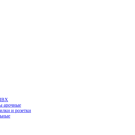
 ПВХ
ы арочные
илки и розетки
льные