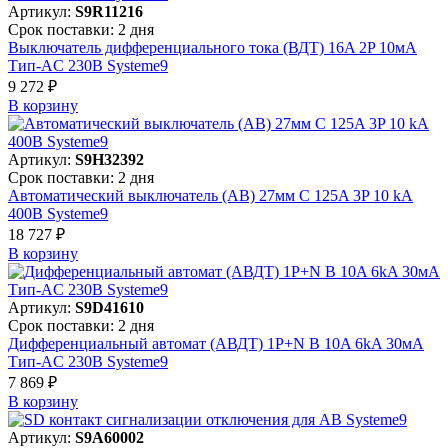
Артикул:
S9R11216
Срок поставки: 2 дня
Выключатель дифференциального тока (ВДТ) 16A 2P 10мА
Тип-AC 230В Systeme9
9 272 ₽
В корзинy
Артикул:
S9H32392
Срок поставки: 2 дня
Автоматический выключатель (АВ) 27мм C 125A 3P 10 kA
400В Systeme9
18 727 ₽
В корзинy
Артикул:
S9D41610
Срок поставки: 2 дня
Дифференциальный автомат (АВДТ) 1P+N B 10A 6kA 30мА
Тип-AC 230В Systeme9
7 869 ₽
В корзинy
Артикул:
S9A60002