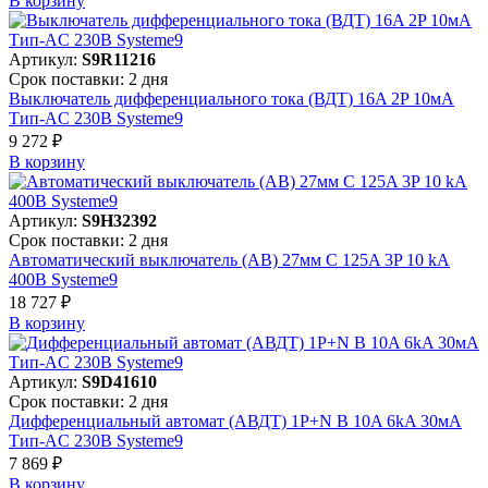
В корзинy
Артикул:
S9R11216
Срок поставки: 2 дня
Выключатель дифференциального тока (ВДТ) 16A 2P 10мА
Тип-AC 230В Systeme9
9 272 ₽
В корзинy
Артикул:
S9H32392
Срок поставки: 2 дня
Автоматический выключатель (АВ) 27мм C 125A 3P 10 kA
400В Systeme9
18 727 ₽
В корзинy
Артикул:
S9D41610
Срок поставки: 2 дня
Дифференциальный автомат (АВДТ) 1P+N B 10A 6kA 30мА
Тип-AC 230В Systeme9
7 869 ₽
В корзинy