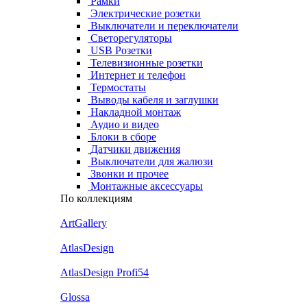
Рамки
Электрические розетки
Выключатели и переключатели
Светорегуляторы
USB Розетки
Телевизионные розетки
Интернет и телефон
Термостаты
Выводы кабеля и заглушки
Накладной монтаж
Аудио и видео
Блоки в сборе
Датчики движения
Выключатели для жалюзи
Звонки и прочее
Монтажные аксессуары
По коллекциям
ArtGallery
AtlasDesign
AtlasDesign Profi54
Glossa